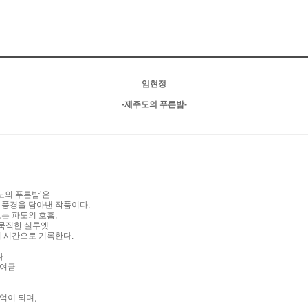
임현정
-제주도의 푸른밤-
도의 푸른밤’은
 풍경을 담아낸 작품이다.
오는 파도의 호흡,
묵직한 실루엣.
의 시간으로 기록한다.
.
하여금
억이 되며,