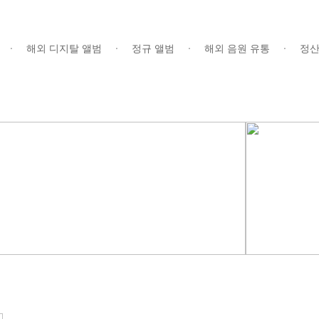
해외 디지탈 앨범
정규 앨범
해외 음원 유통
정산
ㆍ
ㆍ
ㆍ
ㆍ
스
|
공지사항
|
온라인 프로모션
|
처