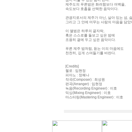
잠시 머물 수 있는 쉼이 된다.
제주도의 푸른밤은 화려함보다 여백을,
속도보다 호흡을 선택한 음악이다.
관광지로서의 제주가 아닌, 살아 있는 섬, 숨
그리고 그 안에 머무는 사람의 마음을 담았
이 앨범은 하루의 끝자락,
혹은 스스로를 돌보고 싶은 밤에
조용히 곁에 두고 싶은 음악이다.
푸른 제주 밤처럼, 듣는 이의 마음에도
천천히, 깊게 스며들기를 바란다.
[Credits]
첼로 : 임현정
피아노 : 정혜나
작곡(Composer) : 최성원
편곡(Arranger) : 임현정
녹음(Recording Engineer) : 이호
믹싱(Mixing Engineer) : 이호
마스터링(Mastering Engineer) : 이호